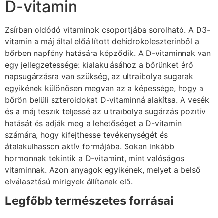
D-vitamin
Zsírban oldódó vitaminok csoportjába sorolható. A D3-
vitamin a máj által előállított dehidrokoleszterinből a
bőrben napfény hatására képződik. A D-vitaminnak van
egy jellegzetessége: kialakulásához a bőrünket érő
napsugárzásra van szükség, az ultraibolya sugarak
egyikének különösen megvan az a képessége, hogy a
bőrön belüli szteroidokat D-vitaminná alakítsa. A vesék
és a máj teszik teljessé az ultraibolya sugárzás pozitív
hatását és adják meg a lehetőséget a D-vitamin
számára, hogy kifejthesse tevékenységét és
átalakulhasson aktív formájába. Sokan inkább
hormonnak tekintik a D-vitamint, mint valóságos
vitaminnak. Azon anyagok egyikének, melyet a belső
elválasztású mirigyek állítanak elő.
Legfőbb természetes forrásai