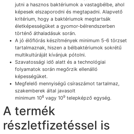
jutni a hasznos baktériumok a vastagbélbe, ahol
képesek elszaporodni és megtapadni. Alapvető
kritérium, hogy a baktériumok megtartsák
életképességüket a gyomor-bélrendszerben
történő áthaladásuk során.
A jó élőflórás készítmények minimum 5-6 törzset
tartalmaznak, hiszen a bélbaktériumok sokrétű
multikultúráját kívánjuk pótolni.
Szavatossági idő alatt és a technológiai
folyamatok során megőrzik ellenálló
képességüket.
Megfelelő mennyiségű csíraszámot tartalmaz,
szakemberek által javasolt
8
9
minimum 10
vagy 10
telepképző egység.
A termék
részletfizetéssel is