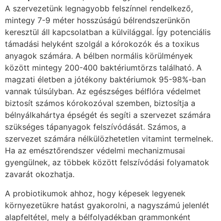
A szervezetünk legnagyobb felszínnel rendelkező,
mintegy 7-9 méter hosszúságú bélrendszerünkön
keresztül áll kapcsolatban a külvilággal. Így potenciális
támadási helyként szolgál a kórokozók és a toxikus
anyagok számára. A bélben normális körülmények
között mintegy 200-400 baktériumtörzs található. A
magzati életben a jótékony baktériumok 95-98%-ban
vannak túlsúlyban. Az egészséges bélflóra védelmet
biztosít számos kórokozóval szemben, biztosítja a
bélnyálkahártya épségét és segíti a szervezet számára
szükséges tápanyagok felszívódását. Számos, a
szervezet számára nélkülözhetetlen vitamint termelnek.
Ha az emésztőrendszer védelmi mechanizmusai
gyengülnek, az többek között felszívódási folyamatok
zavarát okozhatja.
A probiotikumok ahhoz, hogy képesek legyenek
környezetükre hatást gyakorolni, a nagyszámú jelenlét
alapfeltétel, mely a bélfolyadékban grammonként