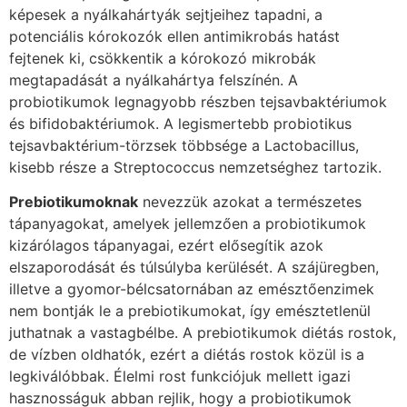
képesek a nyálkahártyák sejtjeihez tapadni, a
potenciális kórokozók ellen antimikrobás hatást
fejtenek ki, csökkentik a kórokozó mikrobák
megtapadását a nyálkahártya felszínén. A
probiotikumok legnagyobb részben tejsavbaktériumok
és bifidobaktériumok. A legismertebb probiotikus
tejsavbaktérium-törzsek többsége a Lactobacillus,
kisebb része a Streptococcus nemzetséghez tartozik.
Prebiotikumoknak
nevezzük azokat a természetes
tápanyagokat, amelyek jellemzően a probiotikumok
kizárólagos tápanyagai, ezért elősegítik azok
elszaporodását és túlsúlyba kerülését. A szájüregben,
illetve a gyomor-bélcsatornában az emésztőenzimek
nem bontják le a prebiotikumokat, így emésztetlenül
juthatnak a vastagbélbe. A prebiotikumok diétás rostok,
de vízben oldhatók, ezért a diétás rostok közül is a
legkiválóbbak. Élelmi rost funkciójuk mellett igazi
hasznosságuk abban rejlik, hogy a probiotikumok