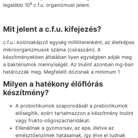
8
legalább 10
c.f.u. organizmust jelent.
Mit jelent a c.f.u. kifejezés?
c.f.u.: kolóniaképző egység milliliterenként, az életképes
mikroorganizmusok száma (csíraszám). A
készítményekben általában ilyen egységben adják meg
a baktériumok mennyiségét. Az Inulint azonban mg-ban
határozzák meg. Megfelelő dózisnak a minimum 1
Milyen a hatékony élőflórás
készítmény?
A probiotikumok szaporodását a prebiotikumok
elősegítik, ezért tartalmazzon a készítmény Inulint
vagy frukto-oligoszacharidákat.
Ellenállnak a gyomorsav, az epe, illetve az
emésztőenzimek hatásainak, így élve el tudnak