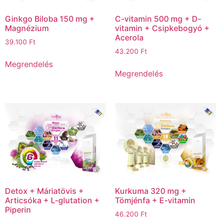
Ginkgo Biloba 150 mg +
C-vitamin 500 mg + D-
Magnézium
vitamin + Csipkebogyó +
Acerola
39.100
Ft
43.200
Ft
Megrendelés
Megrendelés
Detox + Máriatövis +
Kurkuma 320 mg +
Articsóka + L-glutation +
Tömjénfa + E-vitamin
Piperin
46.200
Ft