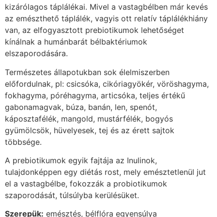
kizárólagos táplálékai. Mivel a vastagbélben már kevés
az emészthető táplálék, vagyis ott relatív táplálékhiány
van, az elfogyasztott prebiotikumok lehetőséget
kínálnak a humánbarát bélbaktériumok
elszaporodására.
Természetes állapotukban sok élelmiszerben
előfordulnak, pl: csicsóka, cikóriagyökér, vöröshagyma,
fokhagyma, póréhagyma, articsóka, teljes értékű
gabonamagvak, búza, banán, len, spenót,
káposztafélék, mangold, mustárfélék, bogyós
gyümölcsök, hüvelyesek, tej és az érett sajtok
többsége.
A prebiotikumok egyik fajtája az Inulinok,
tulajdonképpen egy diétás rost, mely emésztetlenül jut
el a vastagbélbe, fokozzák a probiotikumok
szaporodását, túlsúlyba kerülésüket.
Szerepük:
emésztés, bélflóra egyensúlya