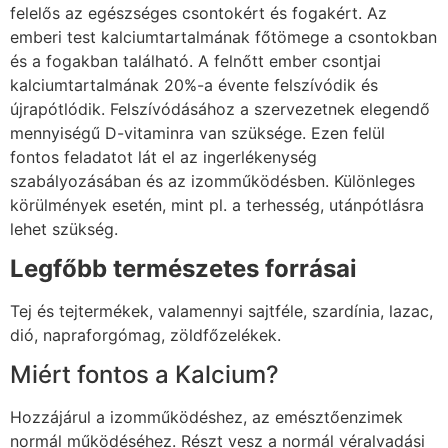
felelős az egészséges csontokért és fogakért. Az
emberi test kalciumtartalmának főtömege a csontokban
és a fogakban található. A felnőtt ember csontjai
kalciumtartalmának 20%-a évente felszívódik és
újrapótlódik. Felszívódásához a szervezetnek elegendő
mennyiségű D-vitaminra van szüksége. Ezen felül
fontos feladatot lát el az ingerlékenység
szabályozásában és az izomműködésben. Különleges
körülmények esetén, mint pl. a terhesség, utánpótlásra
lehet szükség.
Legfőbb természetes forrásai
Tej és tejtermékek, valamennyi sajtféle, szardínia, lazac,
dió, napraforgómag, zöldfőzelékek.
Miért fontos a Kalcium?
Hozzájárul a izomműködéshez, az emésztőenzimek
normál működéséhez. Részt vesz a normál véralvadási