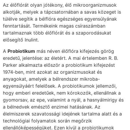
Az élőflórát olyan jótékony, élő mikroorganizmusok
alkotják, melyek a tápcsatornában a savas közeget is
túlélve segítik a bélflóra egészséges egyensúlyának
fenntartását. Termékeink magas csíraszámban
tartalmaznak több élőflórát és a szaporodásukat
elősegítő Inulint.
A
Probiotikum
más néven élőflóra kifejezés görög
eredetű, jelentése: az életért. A mai értelemben R. B.
Parker alkalmazta először a probiotikum kifejezést
1974-ben, mint azokat az organizmusokat és
anyagokat, amelyek a bélrendszer mikroba-
egyensúlyáért felelősek. A probiotikumok jellemzői,
hogy emberi eredetűek, nem kórokozók, ellenállnak a
gyomorsav, az epe, valamint a nyál, a hasnyálmirigy és
a bélnedvek emésztő enzimei hatásának. Az
élelmiszerek szavatossági idejének tartalma alatt és a
technológiai folyamatok során megőrzik
ellenállóképességüket. Ezen kívül a probiotikumok