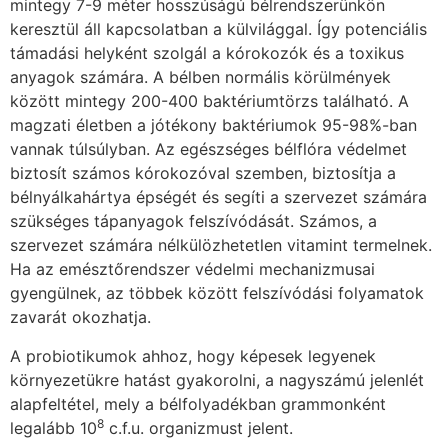
mintegy 7-9 méter hosszúságú bélrendszerünkön
keresztül áll kapcsolatban a külvilággal. Így potenciális
támadási helyként szolgál a kórokozók és a toxikus
anyagok számára. A bélben normális körülmények
között mintegy 200-400 baktériumtörzs található. A
magzati életben a jótékony baktériumok 95-98%-ban
vannak túlsúlyban. Az egészséges bélflóra védelmet
biztosít számos kórokozóval szemben, biztosítja a
bélnyálkahártya épségét és segíti a szervezet számára
szükséges tápanyagok felszívódását. Számos, a
szervezet számára nélkülözhetetlen vitamint termelnek.
Ha az emésztőrendszer védelmi mechanizmusai
gyengülnek, az többek között felszívódási folyamatok
zavarát okozhatja.
A probiotikumok ahhoz, hogy képesek legyenek
környezetükre hatást gyakorolni, a nagyszámú jelenlét
alapfeltétel, mely a bélfolyadékban grammonként
8
legalább 10
c.f.u. organizmust jelent.