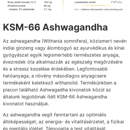
KSM-66 Ashwagandha
Az ashwagandha (Withania somnifera), közismert nevén
indiai ginzeng vagy álombogyó az ayurvédikus és kínai
gyógyászat egyik legismertebb természetes anyaga,
évezredek óta alkalmazzák az egészség megőrzésére
és a stressz kezelése érdekében. Legfontosabb
hatóanyaga, a növény másodlagos anyagcsere
termékeként keletkező withanolid. Termékünkben a
piacon található Ashwagadha kivonatok közül az
általunk legjobbnak ítélt KSM-66 Ashwagandha
kivonatot használjuk.
Az ashwagandha segít fenntartani az optimális
állóképességet, az energia- és vitalitásérzetet, a fizikai
és mentális jólétet. Támogatja a test vitalitását,