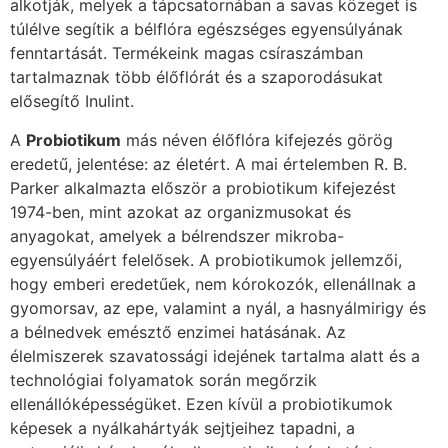
alkotják, melyek a tápcsatornában a savas közeget is
túlélve segítik a bélflóra egészséges egyensúlyának
fenntartását. Termékeink magas csíraszámban
tartalmaznak több élőflórát és a szaporodásukat
elősegítő Inulint.
A
Probiotikum
más néven élőflóra kifejezés görög
eredetű, jelentése: az életért. A mai értelemben R. B.
Parker alkalmazta először a probiotikum kifejezést
1974-ben, mint azokat az organizmusokat és
anyagokat, amelyek a bélrendszer mikroba-
egyensúlyáért felelősek. A probiotikumok jellemzői,
hogy emberi eredetűek, nem kórokozók, ellenállnak a
gyomorsav, az epe, valamint a nyál, a hasnyálmirigy és
a bélnedvek emésztő enzimei hatásának. Az
élelmiszerek szavatossági idejének tartalma alatt és a
technológiai folyamatok során megőrzik
ellenállóképességüket. Ezen kívül a probiotikumok
képesek a nyálkahártyák sejtjeihez tapadni, a