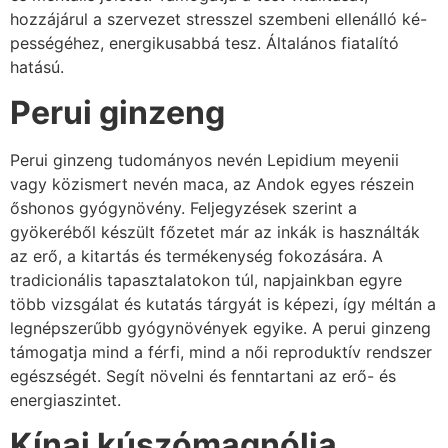
hozzájárul a szervezet stresszel szembeni ellenálló ké-
pességéhez, energikusabbá tesz. Általános fiatalító
hatású.
Perui ginzeng
Perui ginzeng tudományos nevén Lepidium meyenii
vagy közismert nevén maca, az Andok egyes részein
őshonos gyógynövény. Feljegyzések szerint a
gyökeréből készült főzetet már az inkák is használták
az erő, a kitartás és termékenység fokozására. A
tradicionális tapasztalatokon túl, napjainkban egyre
több vizsgálat és kutatás tárgyát is képezi, így méltán a
legnépszerűbb gyógynövények egyike. A perui ginzeng
támogatja mind a férfi, mind a női reproduktív rendszer
egészségét. Segít növelni és fenntartani az erő- és
energiaszintet.
Kínai kúszómagnólia