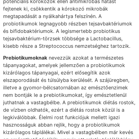
potenciális kórokozók ellen antimikrobás hatást
fejtenek ki, csökkentik a kórokozó mikrobák
megtapadását a nyálkahártya felszínén. A
probiotikumok legnagyobb részben tejsavbaktériumok
és bifidobaktériumok. A legismertebb probiotikus
tejsavbaktérium-törzsek többsége a Lactobacillus,
kisebb része a Streptococcus nemzetséghez tartozik.
Prebiotikumoknak
nevezzük azokat a természetes
tápanyagokat, amelyek jellemzően a probiotikumok
kizárólagos tápanyagai, ezért elősegítik azok
elszaporodását és túlsúlyba kerülését. A szájüregben,
illetve a gyomor-bélcsatornában az emésztőenzimek
nem bontják le a prebiotikumokat, így emésztetlenül
juthatnak a vastagbélbe. A prebiotikumok diétás rostok,
de vízben oldhatók, ezért a diétás rostok közül is a
legkiválóbbak. Élelmi rost funkciójuk mellett igazi
hasznosságuk abban rejlik, hogy a probiotikumok
kizárólagos táplálékai. Mivel a vastagbélben már kevés