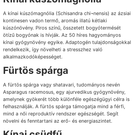
A kínai kúszómagnólia (Schisandra chi¬nensis) az ázsiai
kontinesen vadon termő, aromás illatú kétlaki
kúszónövény. Piros színű, összetett bogyótermését
ötízű bogyónak is hívják. Az 50 híres hagyományos
kínai gyógynövény egyike. Adaptogén tulajdonságokkal
rendelkezik, így növelheti a stresszhez való
alkalmazkodóképességet.
Fürtös spárga
A fürtös spárga vagy shatavari, tudományos nevén
Asparagus racemosus, egy ajurvedikus gyógynövény,
amelynek gyökerét több különféle egészégügyi célra is
felhasználják. A fürtös spárga támogatja mind a férfi,
mind a női reproduktív rendszer egészségét. Segít
növelni és fenntartani az erő- és energiaszintet.
Kínai csüdfű