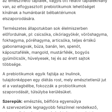
az emészthető táplálék, vagyis ott relatív táplálékhiány
van, az elfogyasztott prebiotikumok lehetőséget
kínálnak a humánbarát bélbaktériumok
elszaporodására.
Természetes állapotukban sok élelmiszerben
előfordulnak, pl: csicsóka, cikóriagyökér, vöröshagyma,
fokhagyma, póréhagyma, articsóka, teljes értékű
gabonamagvak, búza, banán, len, spenót,
káposztafélék, mangold, mustárfélék, bogyós
gyümölcsök, hüvelyesek, tej és az érett sajtok
többsége.
A prebiotikumok egyik fajtája az Inulinok,
tulajdonképpen egy diétás rost, mely emésztetlenül jut
el a vastagbélbe, fokozzák a probiotikumok
szaporodását, túlsúlyba kerülésüket.
Szerepük:
emésztés, bélflóra egyensúlya
A szervezetünk legnagyobb felszínnel rendelkező,