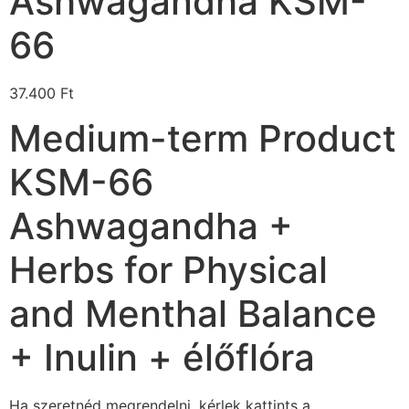
Ashwagandha KSM-
66
37.400
Ft
Medium-term Product
KSM-66
Ashwagandha +
Herbs for Physical
and Menthal Balance
+ Inulin + élőflóra
Ha szeretnéd megrendelni, kérlek kattints a