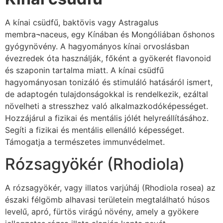
A kínai csüdfű, baktövis vagy Astragalus
membra¬naceus, egy Kínában és Mongóliában őshonos
gyógynövény. A hagyományos kínai orvoslásban
évezredek óta használják, főként a gyökerét flavonoid
és szaponin tartalma miatt. A kínai csüdfű
hagyományosan tonizáló és stimuláló hatásáról ismert,
de adaptogén tulajdonságokkal is rendelkezik, ezáltal
növelheti a stresszhez való alkalmazkodóképességet.
Hozzájárul a fizikai és mentális jólét helyreállításához.
Segíti a fizikai és mentális ellenálló képességet.
Támogatja a természetes immunvédelmet.
Rózsagyökér (Rhodiola)
A rózsagyökér, vagy illatos varjúháj (Rhodiola rosea) az
északi félgömb alhavasi területein megtalálható húsos
levelű, apró, fürtös virágú növény, amely a gyökere