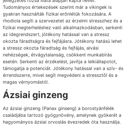
jellegzetes rózsa illata alapján kapta nevét.
Tudományos értekezések szerint már a vikingek is
gyakran használták fizikai erőnlétük fokozására. A
rhodiola segíti a szervezetet az érzelmi stresszhez és a
fizikai megterheléshez való alkalmazkodásban, serkenti
az idegrendszert, jótékony hatással van a stressz
okozta fáradtságra és fejfájásra. Jótékony hatású lehet
a stressz okozta fáradtság és fejfájás, alvási
nehézségek, étvágytalanság, csökkent munkabírás
esetén. Serkenti az érzékelést, javítja a lelkiállapotot,
támogatja a potenciát. Jótékony hatással van a szív- és
érrendszerre, mivel segít megvédeni a stressztől és a
magas vérnyomástól.
Ázsiai ginzeng
Az ázsiai ginzeng (Panax ginseng) a borostyánfélék
családjába tartozó gyógynövény, amelynek gyökerét a
hagyományos ázsiai orvoslás évezredek óta használja.