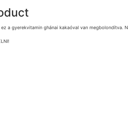
roduct
is ez a gyerekvitamin ghánai kakaóval van megbolondítva.
LNI!