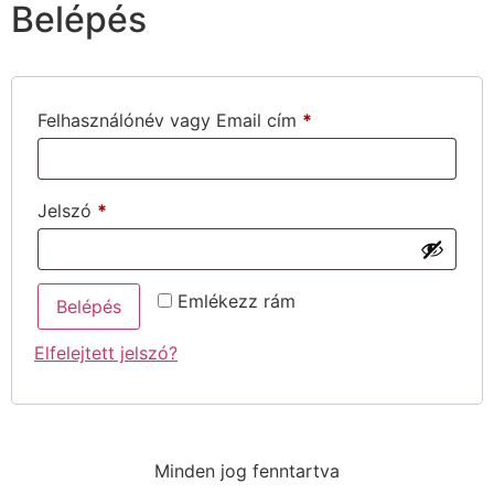
Belépés
Felhasználónév vagy Email cím
*
Jelszó
*
Emlékezz rám
Belépés
Elfelejtett jelszó?
Minden jog fenntartva